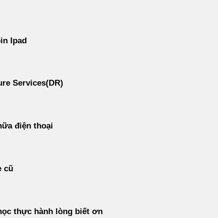
in Ipad
re Services(DR)
ữa điện thoại
e cũ
ọc thực hành lòng biết ơn