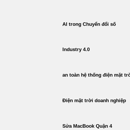
Bỏ
qua
nội
AI trong Chuyển đổi số
dung
Industry 4.0
an toàn hệ thống điện mặt tr
Điện mặt trời doanh nghiệp
Sửa MacBook Quận 4