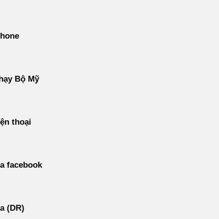
phone
hạy Bộ Mỹ
ện thoại
a facebook
a (DR)