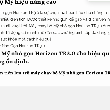
ộ Mỹ hiệu năng cao
ỏ gọn Horizon TR3.0 là sự chọn lựa hoàn hảo cho những ai m
hiều diện tích. Được thiết kế nhỏ gọn, dễ gập và di chuyển, 
 suất vượt trội. Máy chạy bộ Mỹ nhỏ gọn Horizon TR3.0 được
inh, từ động cơ mạnh mẽ đến các chương trình tập đa dạng, 
 sức khỏe một cách hiệu quả.
 Mỹ nhỏ gọn Horizon TR3.0 cho hiệu qu
g ổn định.
ọn tiện lưu trữ máy chạy bộ Mỹ nhỏ gọn Horizon T
.
của
máy chạy bộ Mỹ cài đặt nhanh
Horizon TR3.0 hợp với vớ
c phòng tập nhỏ. Kích thước khi gập chỉ 94.6 × 77 × 143 cm, 