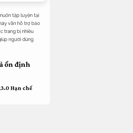
uốn tập luyện tại
máy vẫn hỗ trợ bảo
 trang bị nhiều
giúp người dùng
ả ổn định
R3.0
Hạn chế
i không gian hạn
giúp tiết kiệm diện