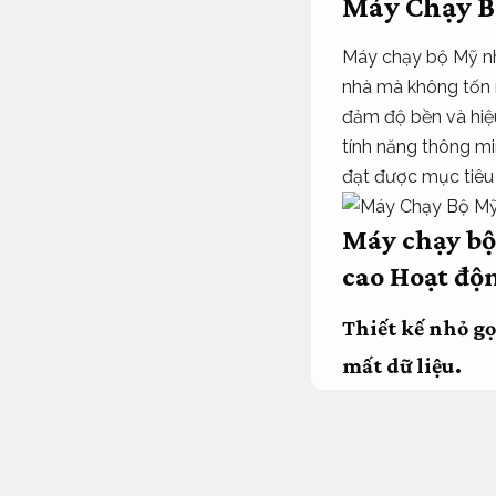
Máy Chạy B
Máy chạy bộ Mỹ nh
nhà mà không tốn n
đảm độ bền và hiệu
tính năng thông m
đạt được mục tiêu
Máy chạy bộ
cao
Hoạt độn
Thiết kế nhỏ g
mất dữ liệu.
Thiết bị văn phòng
Thiết kế nhỏ gọn 
chế như căn hộ hoặ