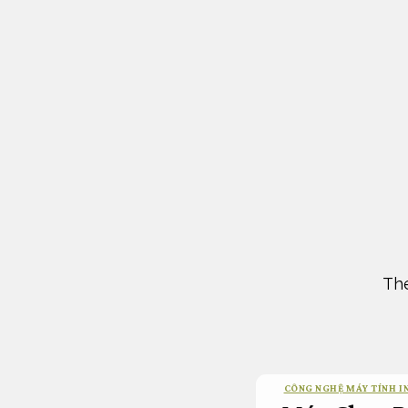
Bỏ
qua
nội
dung
The
CÔNG NGHỆ MÁY TÍNH I