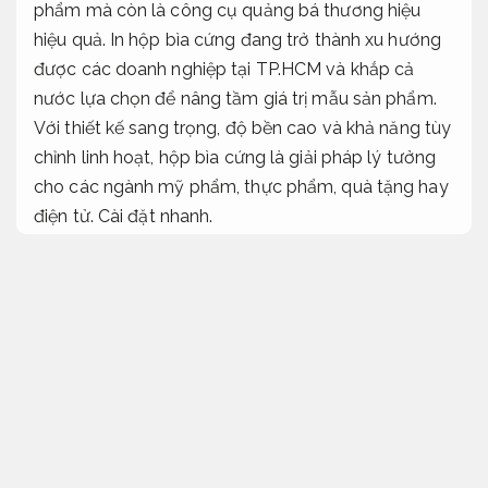
phẩm mà còn là công cụ quảng bá thương hiệu
hiệu quả. In hộp bìa cứng đang trở thành xu hướng
được các doanh nghiệp tại TP.HCM và khắp cả
nước lựa chọn để nâng tầm giá trị mẫu sản phẩm.
Với thiết kế sang trọng, độ bền cao và khả năng tùy
chỉnh linh hoạt, hộp bìa cứng là giải pháp lý tưởng
cho các ngành mỹ phẩm, thực phẩm, quà tặng hay
điện tử.
Cài đặt nhanh.
In Hộp Bìa Cứng Giá Tốt
Hosting.
In hộp bìa cứng đáp ứng nhu cầu doanh nghiệp
là
quá trình sản xuất bao bì từ vật liệu bìa cứng
(carton lạnh,
Nâng cấp linh hoạt.
giấy couche hoặc
giấy mỹ thuật) được gia công tỉ mỉ để tạo ra các
hộp có độ cứng cáp,
Bảo trì dễ dàng.
thẩm mỹ cao