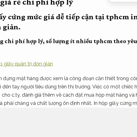
giá rẻ chi phí hợp lý
ấy cứng mức giá dễ tiếp cận tại tphcm in
 giản.
g chi phí hợp lý, số lượng ít nhiều tphcm theo yê
p giấy quản trị đơn giản
n đựng mặt hàng được xem là công đoạn cần thiết trong cô
i đến tay người tiêu dùng trên thị trường. Việc có một chiế
ch cho c.ty. đánh giá thêm về cách đặt mua hộp mặt hàng và
iá phải chăng và chất lượng ổn định nhất. In hộp giấy cứng m
tphcm theo yêu cầu.
Bảo mật tốt.
 rẻ hcm