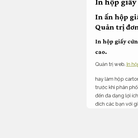
In hộp giấy 
In ấn hộp gi
Quản trị đơn
In hộp giấy cứn
cao.
Quản trị web.
In hộ
hay làm hộp carto
trước khi phân phố
đến đa dạng lợi í
đích các bạn với g
số lượng ít nhiều 
In hộp giấy giá