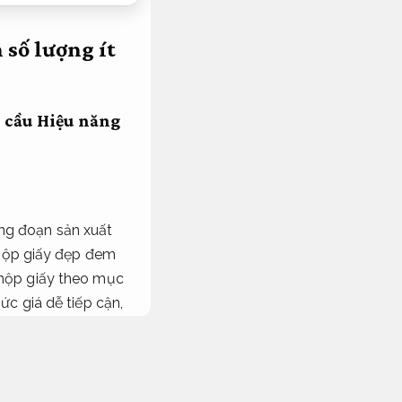
 số lượng ít
u cầu
Hiệu năng
ng đoạn sản xuất
c hộp giấy đẹp đem
 hộp giấy theo mục
ức giá dễ tiếp cận,