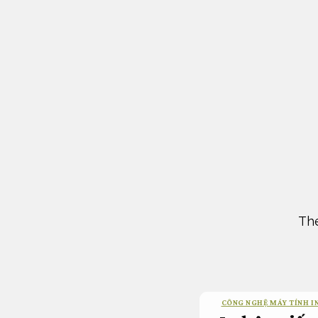
Bỏ
qua
nội
dung
The
CÔNG NGHỆ MÁY TÍNH I