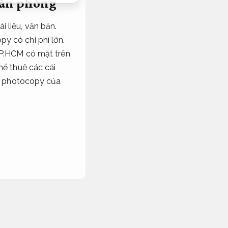
văn phòng
 liệu, văn bản.
y có chi phí lớn.
TP.HCM có mặt trên
hể thuê các cái
áy photocopy của