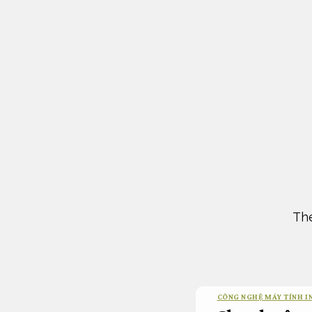
Bỏ
qua
nội
dung
The
CÔNG NGHỆ MÁY TÍNH I