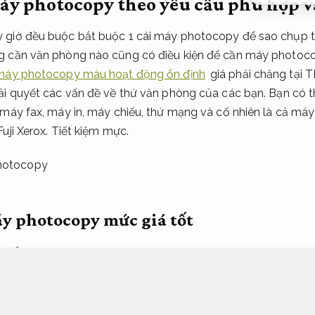
áy photocopy theo yêu cầu phù hợp 
 giờ đều buộc bắt buộc 1 cái máy photocopy để sao chụp tài
g cần văn phòng nào cũng có điều kiện để cần máy photocop
máy photocopy màu hoạt động ổn định
giá phải chăng tại 
ải quyết các vấn đề về thứ văn phòng của các bạn. Bạn có t
, máy fax, máy in, máy chiếu, thứ mạng và cố nhiên là cả m
uji Xerox.
Tiết kiệm mực.
y photocopy mức giá tốt
t photocopy