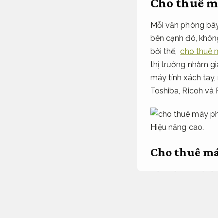
Cho thuê m
Mỗi văn phòng bây
bên cạnh đó, khôn
bởi thế,
cho thuê 
thị trường nhằm gi
máy tính xách tay
Toshiba, Ricoh và F
Hiệu năng cao.
Cho thuê má
Cho thue migh
Thiết kế website.