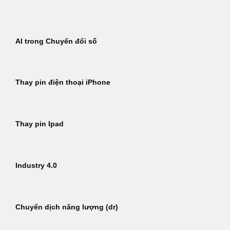
Bỏ
qua
nội
AI trong Chuyển đổi số
dung
Thay pin điện thoại iPhone
Thay pin Ipad
Industry 4.0
Chuyển dịch năng lượng (dr)